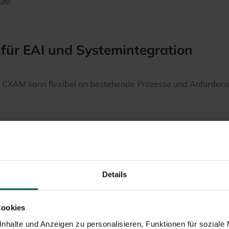
ufe
 für EAI und Systemintegration
ch. CXAM kann flexibel an bestehende Prozesse und Anforde
n
Details
Cookies
nhalte und Anzeigen zu personalisieren, Funktionen für soziale