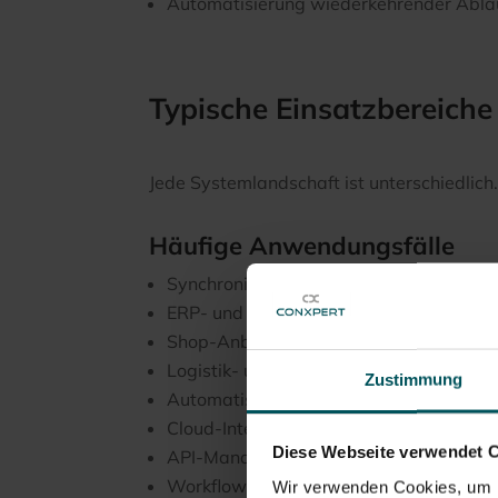
Automatisierung wiederkehrender Ablä
Typische Einsatzbereiche
Jede Systemlandschaft ist unterschiedli
Häufige Anwendungsfälle
Synchronisation von Kundenstammdate
ERP- und CRM-Integration
Shop-Anbindungen
Logistik- und Versandprozesse
Zustimmung
Automatisierte Datenverteilung
Cloud-Integration
Diese Webseite verwendet 
API-Management
Workflow-Automatisierung
Wir verwenden Cookies, um I