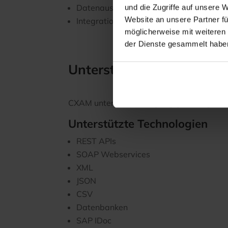
Datenaustausch zwischen Standorten
und die Zugriffe auf unsere 
Website an unsere Partner fü
Integration individueller Anwendungen
möglicherweise mit weiteren
der Dienste gesammelt habe
Unterstütze Technologien
CXAM unterstützt alle gängigen Integrat
Unterstützte Technologien
REST APIs
SOAP Webservices
XML
JSON
CSV
Datenbanken
SAP IDoc