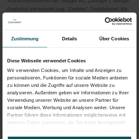
Webanalysedienst der Google Inc. („Google“). Google
Analytics verwendet sog. „Cookies“, Textdateien, die
auf Ihrem Computer gespeichert werden und die eine
Analyse der Benutzung der Website durch Sie
ermöglichen. Die durch den Cookie erzeugten
Zustimmung
Details
Über Cookies
Informationen über Ihre Benutzung dieser Website
(einschließlich Ihrer IP-Adresse) wird an einen Server
von Google in den USA übertragen und dort
Diese Webseite verwendet Cookies
gespeichert. Google wird diese Informationen
Wir verwenden Cookies, um Inhalte und Anzeigen zu
benutzen, um Ihre Nutzung der Website auszuwerten,
personalisieren, Funktionen für soziale Medien anbieten
um Reports über die Websiteaktivitäten für die
zu können und die Zugriffe auf unsere Website zu
Websitebetreiber zusammenzustellen und um weitere
analysieren. Außerdem geben wir Informationen zu Ihrer
Verwendung unserer Website an unsere Partner für
mit der Websitenutzung und der Internetnutzung
soziale Medien, Werbung und Analysen weiter. Unsere
verbundene Dienstleistungen zu erbringen. Auch wird
Partner führen diese Informationen möglicherweise mit
Google diese Informationen gegebenenfalls an Dritte
weiteren Daten zusammen, die Sie ihnen bereitgestellt
übertragen, sofern dies gesetzlich vorgeschrieben
haben oder die sie im Rahmen Ihrer Nutzung der Dienste
oder soweit Dritte diese Daten im Auftrag von Google
gesammelt haben.